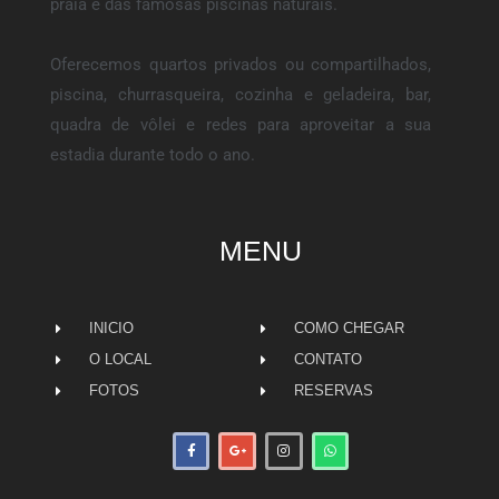
praia e das famosas piscinas naturais.
Oferecemos quartos privados ou compartilhados,
piscina, churrasqueira, cozinha e geladeira, bar,
quadra de vôlei e redes para aproveitar a sua
estadia durante todo o ano.
MENU
INICIO
COMO CHEGAR
O LOCAL
CONTATO
FOTOS
RESERVAS