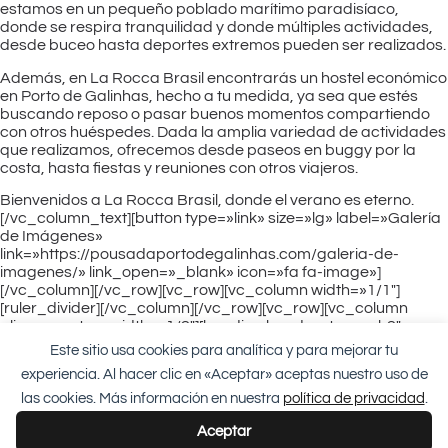
estamos en un pequeño poblado marítimo paradisíaco,
donde se respira tranquilidad y donde múltiples actividades,
desde buceo hasta deportes extremos pueden ser realizados.
Además, en La Rocca Brasil encontrarás un hostel económico
en Porto de Galinhas, hecho a tu medida, ya sea que estés
buscando reposo o pasar buenos momentos compartiendo
con otros huéspedes. Dada la amplia variedad de actividades
que realizamos, ofrecemos desde paseos en buggy por la
costa, hasta fiestas y reuniones con otros viajeros.
Bienvenidos a La Rocca Brasil, donde el verano es eterno.
[/vc_column_text][button type=»link» size=»lg» label=»Galería
de Imágenes»
link=»https://pousadaportodegalinhas.com/galeria-de-
imagenes/» link_open=»_blank» icon=»fa fa-image»]
[/vc_column][/vc_row][vc_row][vc_column width=»1/1″]
[ruler_divider][/vc_column][/vc_row][vc_row][vc_column
align=»center» width=»1/2″][heading header_type=»h2″
header_align=»center»]Reserva personalizada / Pago en
Este sitio usa cookies para analítica y para mejorar tu
cuotas[/heading][divider][contact-form-7 id=»277″]
experiencia. Al hacer clic en «Aceptar» aceptas nuestro uso de
[/vc_column][vc_column align=»center» width=»1/2″][heading
header_type=»h2″ header_align=»center»]Reserva con
las cookies. Más información en nuestra
política de privacidad
.
Confirmación Inmediata[/heading][button type=»primary»
Aceptar
size=»lg» label=»Reservar Ahora»