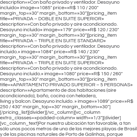
description=»Con baño privado y ventilador. Desayuno
incluido» image=»1085″ price=»R$ 110 / 200″
margin_top=»30″ margin_bottom=»30″][pricing_item
title=»PRIVADA – DOBLE EN SUITE SUPERIOR»
description=»Con baño privado y aire acondicionado.
Desayuno incluido» image=»179″ price=»R$ 120 / 230″
margin_top=»30″ margin_bottom=»30″][pricing_item
title=»PRIVADA – TRIPLE EN SUITE STANDARD»
description=»Con baño privado y ventilador. Desayuno
incluido.» image=»1084″ price=»R$ 140 / 230″
margin_top=»30″ margin_bottom=»30″][pricing_item
title=»PRIVADA – TRIPLE EN SUITE SUPERIOR»
description=»Con baño privado y aire acondicionado.
Desayuno incluido.» image=»1080″ price=»R$ 150 / 260″
margin_top=»30″ margin_bottom=»30″][pricing_item
title=»APARTAMENTO PRIVADO SUPERIOR – 5 PERSONAS»
description=»Apartamento de dos habitaciones (aire
acondicionado), baño, cocina con heladera,
living y balcon. Desayuno incluido. » image=»1089″ price=»R$
250 / 430″ margin_top=»30″ margin_bottom=»30″]
[/pricing_list][divider][/vc_column][vc_column
extra_classes=»padded-column» width=»1/3″][divider]
[vc_column_text]Por nuestra ubicación tan favorable, a tan
sólo unos pocos metros de una de las mejores playas de Brasil
y de las piscinas naturales de Porto de Galinhas, porque