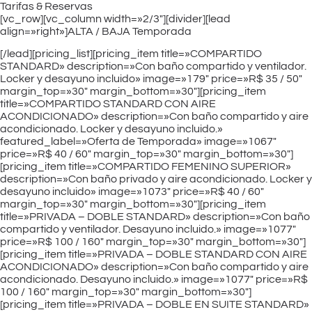
Tarifas & Reservas
[vc_row][vc_column width=»2/3″][divider][lead
align=»right»]ALTA / BAJA Temporada
[/lead][pricing_list][pricing_item title=»COMPARTIDO
STANDARD» description=»Con baño compartido y ventilador.
Locker y desayuno incluido» image=»179″ price=»R$ 35 / 50″
margin_top=»30″ margin_bottom=»30″][pricing_item
title=»COMPARTIDO STANDARD CON AIRE
ACONDICIONADO» description=»Con baño compartido y aire
acondicionado. Locker y desayuno incluido.»
featured_label=»Oferta de Temporada» image=»1067″
price=»R$ 40 / 60″ margin_top=»30″ margin_bottom=»30″]
[pricing_item title=»COMPARTIDO FEMENINO SUPERIOR»
description=»Con baño privado y aire acondicionado. Locker y
desayuno incluido» image=»1073″ price=»R$ 40 / 60″
margin_top=»30″ margin_bottom=»30″][pricing_item
title=»PRIVADA – DOBLE STANDARD» description=»Con baño
compartido y ventilador. Desayuno incluido.» image=»1077″
price=»R$ 100 / 160″ margin_top=»30″ margin_bottom=»30″]
[pricing_item title=»PRIVADA – DOBLE STANDARD CON AIRE
ACONDICIONADO» description=»Con baño compartido y aire
acondicionado. Desayuno incluido.» image=»1077″ price=»R$
100 / 160″ margin_top=»30″ margin_bottom=»30″]
[pricing_item title=»PRIVADA – DOBLE EN SUITE STANDARD»